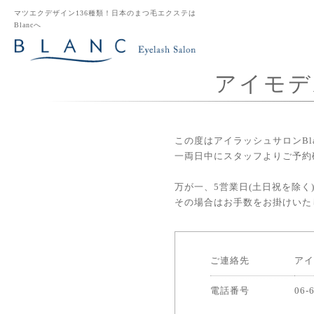
マツエクデザイン136種類！日本のまつ毛エクステは
Blancへ
アイモデ
この度はアイラッシュサロンBl
一両日中にスタッフよりご予約
万が一、5営業日(土日祝を除
その場合はお手数をお掛けいた
ご連絡先
アイ
電話番号
06