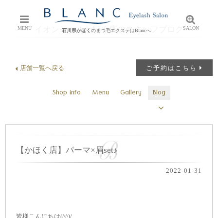
イオンモールかほく店のスタッフブログ
MENU
SALON
石川県かほく
のまつ毛エクステはBlancへ
店舗一覧へ戻る
ご予約はこちら
Shop info
Menu
Gallery
Blog
【かほく店】パーマ×眉set♪
2022-01-31
皆様こんにちは(^^)/