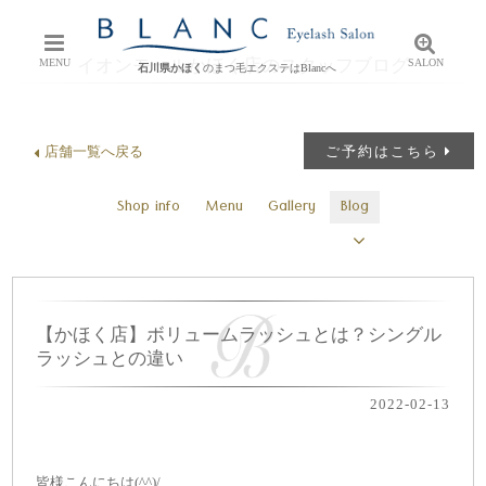
イオンモールかほく店のスタッフブログ
MENU
SALON
石川県かほく
のまつ毛エクステはBlancへ
店舗一覧へ戻る
ご予約はこちら
Shop info
Menu
Gallery
Blog
【かほく店】ボリュームラッシュとは？シングル
ラッシュとの違い
2022-02-13
皆様こんにちは(^^)/