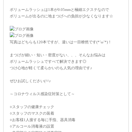
ボリュームラッシュは1本が0.05mmと極細エクステなので
ボリュームが出るのに地まつげへの負担が少なくなります☆
写真はどちらも120本ですが、違いは一目瞭然です(*’ω’*)！
まつげが細い・短い・密度がない、、、そんなお悩みは
ボリュームラッシュですべて解決できます◎
つけ心地が軽くて柔らかいのも人気の理由です♪
ぜひお試しください(^^♪
～コロナウィルス感染症対策として～
○スタッフの健康チェック
○スタッフのマスクの装着
○お客様1人接する毎に手指、器具消毒
○アルコール消毒液の設置