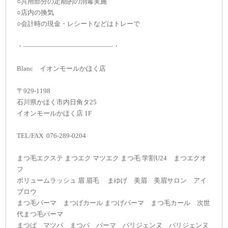
○共用部分の定期的の消毒実施
○店内の換気
○会計時の現金・レシートなどはトレーで
・—————————————–・
Blanc イオンモールかほく店
〒929-1198
石川県かほく市内日角タ25
イオンモールかほく店 1F
TEL/FAX 076-289-0204
まつ毛エクステ まつエク マツエク まつ毛 学割U24 まつエクオ
フ
ボリュームラッシュ 眉 眉毛 まゆげ 美眉 美眉サロン アイ
ブロウ
まつ毛パーマ まつげカール まつげパーマ まつ毛カール 次世
代まつ毛パーマ
まつぱ マツパ まつパ パーマ パリジェンヌ パリジェンヌ