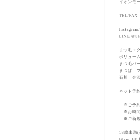
イオンモー
TEL/FAX 
Instagra
LINE/＠bl
まつ毛エク
ボリュー
まつ毛パ
まつぱ 
石川 金
ネット予約
※ご予約
※お時間
※ご新規
18歳未満
Blanc