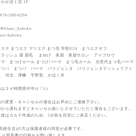
ルかほく店 1F
076-289-0204
m/＠blanc_kahoku
anc-kahoku
ステ まつエク マツエク まつ毛 学割U24 まつエクオフ
ムラッシュ 眉 眉毛 まゆげ 美眉 美眉サロン アイブロウ
ーマ まつげカール まつげパーマ まつ毛カール 次世代まつ毛パーマ
マツパ まつパ パーマ パリジェンヌ パリジェンヌラッシュリフト
沢 河北 津幡 宇野気 かほく市
は２４時間受付中(≧▽≦)
の変更・キャンセルの場合はお早めにご連絡下さい。
から遅れますとキャンセル扱いとさせていただく場合もございます。
様はカルテ作成のため、5分前を目安にご来店ください。
(高校生含)の方は保護者様の同意が必要です。
 HPより同意書の印刷をお願い致します。