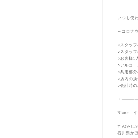
いつも使
～コロナ
○スタッ
○スタッ
○お客様
○アルコ
○共用部
○店内の換
○会計時
・———
Blanc
〒929-11
石川県かほ