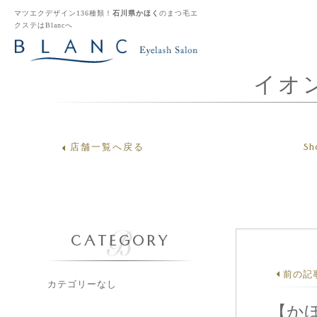
マツエクデザイン136種類！
石川県かほく
のまつ毛エ
クステはBlancへ
イオ
Sh
店舗一覧へ戻る
CATEGORY
前の記
カテゴリーなし
【か