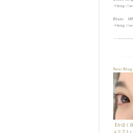
⇒http://w
Blanc
⇒http://w
・———
Next Blo
【かほく
ュリフト♪