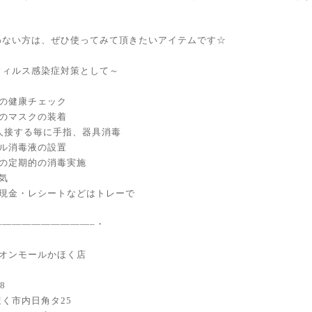
わない方は、ぜひ使ってみて頂きたいアイテムです☆
ウィルス感染症対策として～
フの健康チェック
フのマスクの装着
1人接する毎に手指、器具消毒
ール消毒液の設置
分の定期的の消毒実施
気
の現金・レシートなどはトレーで
——————————–・
 イオンモールかほく店
98
く市内日角タ25