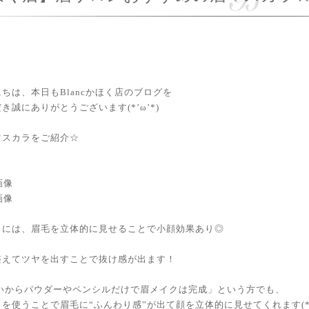
ちは、本日もBlancかほく店のブログを
き誠にありがとうございます(*’ω’*)
マスカラをご紹介☆
ラには、眉毛を立体的に見せることで小顔効果あり◎
整えてツヤを出すことで抜け感が出ます！
いからパウダーやペンシルだけで眉メイクは完成」という方でも、
を使うことで眉毛に“ふんわり感”が出て顔を立体的に見せてくれます(*^-