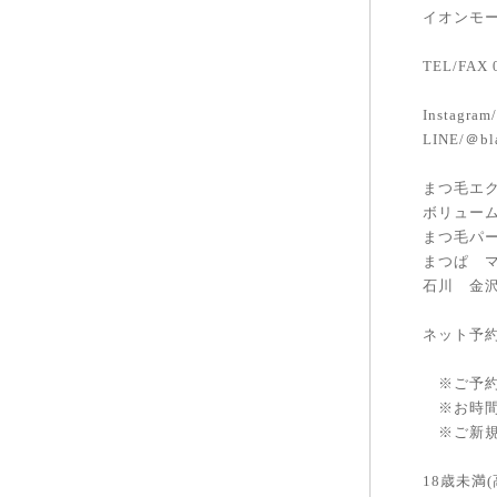
イオンモー
TEL/FAX 
Instagra
LINE/＠bl
まつ毛エク
ボリュー
まつ毛パ
まつぱ 
石川 金
ネット予約
※ご予約
※お時間
※ご新規
18歳未満