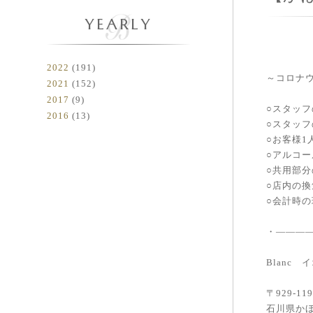
YEARLY
2022
(191)
～コロナ
2021
(152)
2017
(9)
○スタッ
2016
(13)
○スタッ
○お客様
○アルコ
○共用部
○店内の換
○会計時
・———
Blanc
〒929-11
石川県かほ