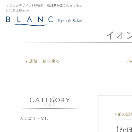
マツエクデザイン136種類！
石川県かほく
のまつ毛エ
クステはBlancへ
イオ
Sh
店舗一覧へ戻る
CATEGORY
前の記
カテゴリーなし
【か