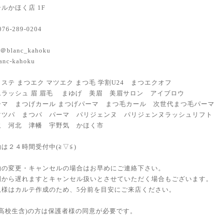
ルかほく店 1F
076-289-0204
m/＠blanc_kahoku
anc-kahoku
ステ まつエク マツエク まつ毛 学割U24 まつエクオフ
ムラッシュ 眉 眉毛 まゆげ 美眉 美眉サロン アイブロウ
ーマ まつげカール まつげパーマ まつ毛カール 次世代まつ毛パーマ
マツパ まつパ パーマ パリジェンヌ パリジェンヌラッシュリフト
沢 河北 津幡 宇野気 かほく市
は２４時間受付中(≧▽≦)
の変更・キャンセルの場合はお早めにご連絡下さい。
から遅れますとキャンセル扱いとさせていただく場合もございます。
様はカルテ作成のため、5分前を目安にご来店ください。
(高校生含)の方は保護者様の同意が必要です。