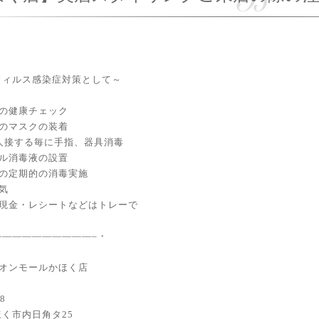
ウィルス感染症対策として～
フの健康チェック
フのマスクの装着
1人接する毎に手指、器具消毒
ール消毒液の設置
分の定期的の消毒実施
気
の現金・レシートなどはトレーで
——————————–・
 イオンモールかほく店
98
く市内日角タ25