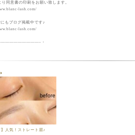
 HPより同意書の印刷をお願い致します。
ww.blanc-lash.com/
 HPにもブログ掲載中です♪
ww.blanc-lash.com/
——————————–・
g
店】人気！ストレート眉♪