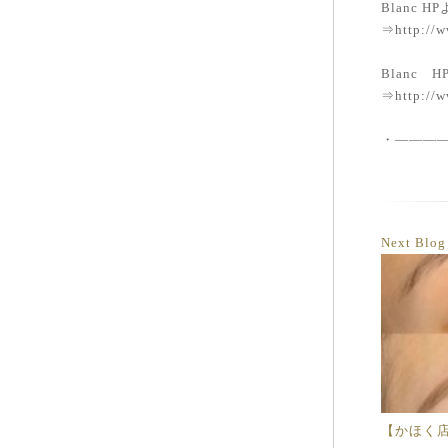
Blanc
⇒http://w
Blanc
⇒http://w
・———
Next Blo
【かほく