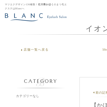
マツエクデザイン136種類！
石川県かほく
のまつ毛エ
クステはBlancへ
イオ
Sh
店舗一覧へ戻る
CATEGORY
前の記
カテゴリーなし
【か