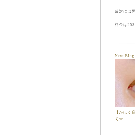
反対には
料金は25
Next Blo
【かほく
て☆