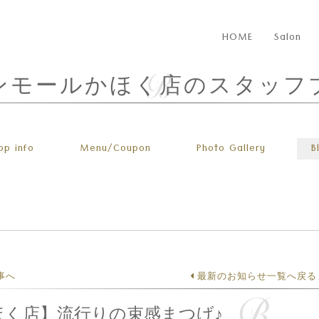
HOME
Salon
ンモールかほく店のスタッフ
op info
Menu
/Coupon
Photo
Gallery
B
事へ
最新のお知らせ一覧へ戻る
ほく店】流行りの束感まつげ♪