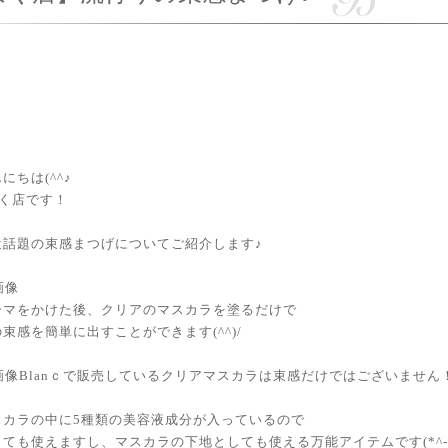
にちは(^^♪
かほく店です！
近話題の束感まつげについてご紹介します♪
ーマをかけた後、クリアのマスカラを塗るだけで
束感を簡単に出すことができます(^^)/
Blanｃで販売しているクリアマスカラは束感だけではございません
スカラの中に5種類の美容液成分が入っているので
ても使えますし、マスカラの下地としても使える万能アイテムです(*^-^