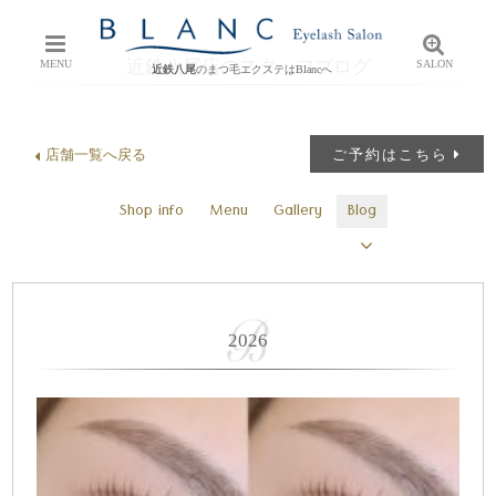
近鉄八尾店のスタッフブログ
MENU
SALON
近鉄八尾
のまつ毛エクステはBlancへ
店舗一覧へ戻る
ご予約はこちら
Shop info
Menu
Gallery
Blog
2026