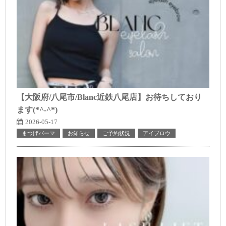
【大阪府/八尾市/Blanc近鉄八尾店】お待ちしており
ます(*^-^*)
2026-05-17
まつげパーマ
お知らせ
ご予約状況
アイブロウ