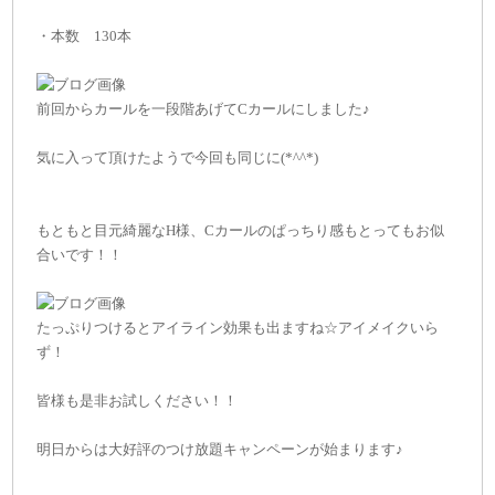
・本数 130本
前回からカールを一段階あげてCカールにしました♪
気に入って頂けたようで今回も同じに(*^^*)
もともと目元綺麗なH様、Cカールのぱっちり感もとってもお似
合いです！！
たっぷりつけるとアイライン効果も出ますね☆アイメイクいら
ず！
皆様も是非お試しください！！
明日からは大好評のつけ放題キャンペーンが始まります♪