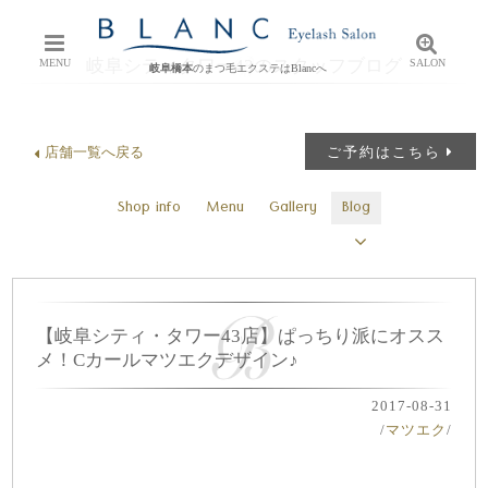
岐阜シティタワー43のスタッフブログ
MENU
SALON
岐阜橋本
のまつ毛エクステはBlancへ
店舗一覧へ戻る
ご予約はこちら
Shop info
Menu
Gallery
Blog
【岐阜シティ・タワー43店】ぱっちり派にオスス
メ！Cカールマツエクデザイン♪
2017-08-31
/
マツエク
/