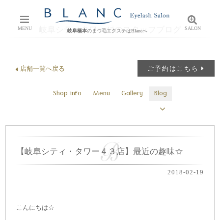
岐阜シティタワー43のスタッフブログ
MENU
SALON
岐阜橋本
のまつ毛エクステはBlancへ
店舗一覧へ戻る
ご予約はこちら
Shop info
Menu
Gallery
Blog
【岐阜シティ・タワー４３店】最近の趣味☆
2018-02-19
こんにちは☆