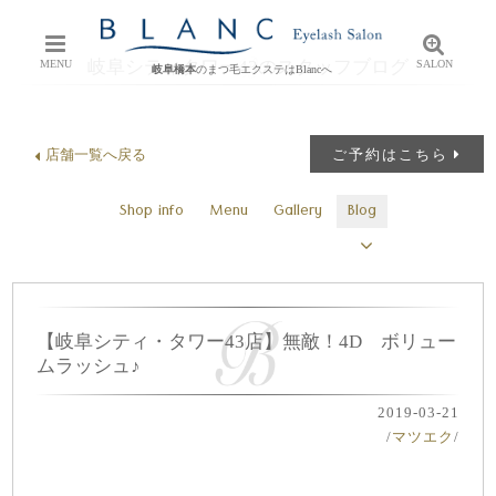
岐阜シティタワー43のスタッフブログ
MENU
SALON
岐阜橋本
のまつ毛エクステはBlancへ
店舗一覧へ戻る
ご予約はこちら
Shop info
Menu
Gallery
Blog
【岐阜シティ・タワー43店】無敵！4D ボリュー
ムラッシュ♪
2019-03-21
/
マツエク
/