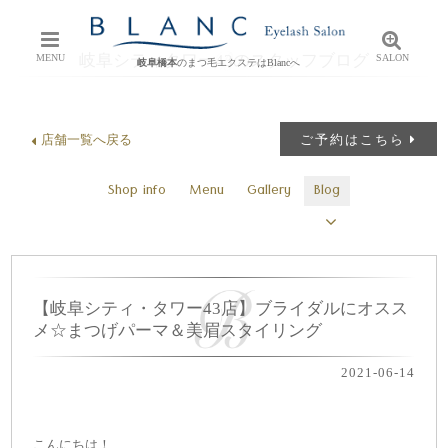
岐阜シティタワー43のスタッフブログ
MENU
SALON
岐阜橋本
のまつ毛エクステはBlancへ
店舗一覧へ戻る
ご予約はこちら
Shop info
Menu
Gallery
Blog
【岐阜シティ・タワー43店】ブライダルにオスス
メ☆まつげパーマ＆美眉スタイリング
2021-06-14
こんにちは！