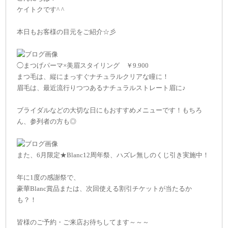
ケイトクです^ ^
本日もお客様の目元をご紹介☆彡
◯まつげパーマ×美眉スタイリング ￥9.900
まつ毛は、縦にまっすぐナチュラルクリアな瞳に！
眉毛は、最近流行りつつあるナチュラルストレート眉に♪
ブライダルなどの大切な日にもおすすめメニューです！もちろ
ん、参列者の方も◎
また、6月限定★Blanc12周年祭、ハズレ無しのくじ引き実施中！
年に1度の感謝祭で、
豪華Blanc賞品または、次回使える割引チケットが当たるか
も？！
皆様のご予約・ご来店お待ちしてます～～～