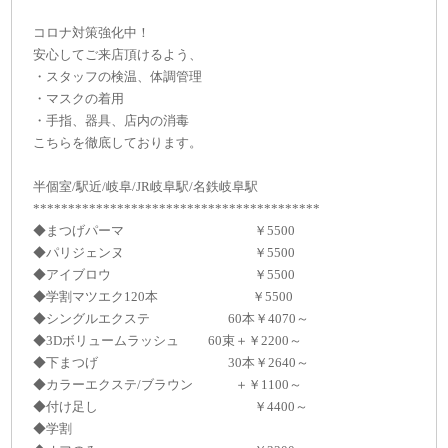
コロナ対策強化中！
安心してご来店頂けるよう、
・スタッフの検温、体調管理
・マスクの着用
・手指、器具、店内の消毒
こちらを徹底しております。
半個室/駅近/岐阜/JR岐阜駅/名鉄岐阜駅
*****************************************
◆まつげパーマ ￥5500
◆パリジェンヌ ￥5500
◆アイブロウ ￥5500
◆学割マツエク120本 ￥5500
◆シングルエクステ 60本￥4070～
◆3Dボリュームラッシュ 60束＋￥2200～
◆下まつげ 30本￥2640～
◆カラーエクステ/ブラウン ＋￥1100～
◆付け足し ￥4400～
◆学割