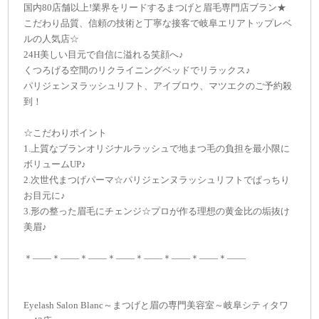
国内80店舗以上!業界をリードするまつげと眉毛専門店ブラン★
こだわり品質、信頼の技術と丁寧な接客で岐阜エリアトップレベ
ルの人気店☆
24H美しい目元で自信に溢れる笑顔へ♪
くつろげる空間のリクライニングベッドでリラックス♪
パリジェンヌラッシュリフト、アイブロウ、マツエクのご予約殺
到！
☆こだわりポイント
1.上質なブランオリジナルラッシュで地まつ毛の負担を最小限に
ボリュームUP♪
2.次世代まつげパーマ☆パリジェンヌラッシュリフトでぱっちり
お目元に♪
3.形の整った眉毛にチェンジ☆プロが作る理想の黄金比の垢抜け
美眉♪
＊——＊——＊——＊——＊——＊——＊——＊——
Eyelash Salon Blanc～まつげと眉の専門美容室～岐阜シティタワ