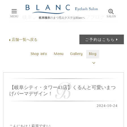
岐阜シティタワー43のスタッフブログ
MENU
SALON
岐阜橋本
のまつ毛エクステはBlancへ
店舗一覧へ戻る
ご予約はこちら
Shop info
Menu
Gallery
Blog
【岐阜シティ・タワー43店】くるんと可愛いまつ
げパーマデザイン！
2024-10-24
こんにちは！萩原です^ ^