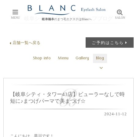
岐阜シティタワー43のスタッフブログ
MENU
SALON
岐阜橋本
のまつ毛エクステはBlancへ
店舗一覧へ戻る
ご予約はこちら
Shop info
Menu
Gallery
Blog
【岐阜シティ・タワー43店】ビューラーなしで時
短に♪まつげパーマで美まつげ☆
2024-11-12
こんにちは、早川です！