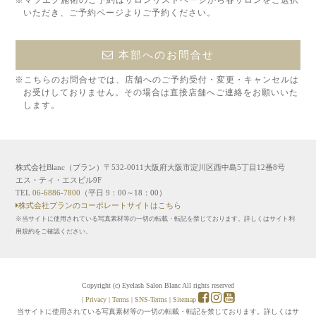
いただき、ご予約ページよりご予約ください。
本部へのお問合せ
※こちらのお問合せでは、店舗へのご予約受付・変更・キャンセルは
お受けしておりません。その場合は直接店舗へご連絡をお願いいた
します。
株式会社Blanc（ブラン）〒532-0011大阪府大阪市淀川区西中島5丁目12番8号
エス・ティ・エスビル9F
TEL
06-6886-7800
（平日 9：00～18：00）
株式会社ブランのコーポレートサイトはこちら
※当サイトに使用されている写真素材等の一切の転載・転記を禁じております。詳しくはサイト利
用規約をご確認ください。
Copyright (c) Eyelash Salon Blanc All rights reserved
|
Privacy
|
Terms
|
SNS-Terms
|
Sitemap
当サイトに使用されている写真素材等の一切の転載・転記を禁じております。詳しくはサ