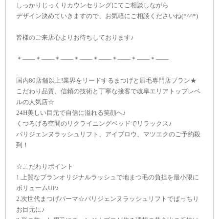
しっかりじっくりカウンセリングにてご相談しながら
デザイン決めていきますので、お気軽にご相談くださいね(*^^*)
皆様のご来店心よりお待ちしております♪
＊——＊——＊——＊——＊——＊——＊——＊——
国内80店舗以上!業界をリードするまつげと眉毛専門店ブラン★
こだわり品質、信頼の技術と丁寧な接客で岐阜エリアトップレベ
ルの人気店☆
24H美しい目元で自信に溢れる笑顔へ♪
くつろげる空間のリクライニングベッドでリラックス♪
パリジェンヌラッシュリフト、アイブロウ、マツエクのご予約殺
到！
☆こだわりポイント
1.上質なブランオリジナルラッシュで地まつ毛の負担を最小限に
ボリュームUP♪
2.次世代まつげパーマ☆パリジェンヌラッシュリフトでぱっちり
お目元に♪