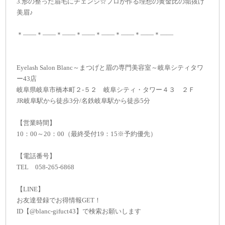
3.形の整った眉毛にチェンジ☆プロが作る理想の黄金比の垢抜け
美眉♪
＊——＊——＊——＊——＊——＊——＊——＊——
Eyelash Salon Blanc～まつげと眉の専門美容室～岐阜シティタワ
ー43店
岐阜県岐阜市橋本町２-５２ 岐阜シティ・タワー４３ ２Ｆ
JR岐阜駅から徒歩3分/名鉄岐阜駅から徒歩5分
【営業時間】
10：00～20：00（最終受付19：15※予約優先）
【電話番号】
TEL 058-265-6868
【LINE】
お友達登録でお得情報GET！
ID【@blanc-gifuct43】で検索お願いします