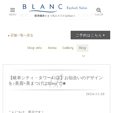
岐阜シティタワー43のスタッフブログ
MENU
SALON
岐阜橋本
のまつ毛エクステはBlancへ
店舗一覧へ戻る
ご予約はこちら
Shop info
Menu
Gallery
Blog
【岐阜シティ・タワー43店】お似合いのデザイン
を♪美眉×美まつげはBlancで★
2024-11-26
こんにちは、早川です！