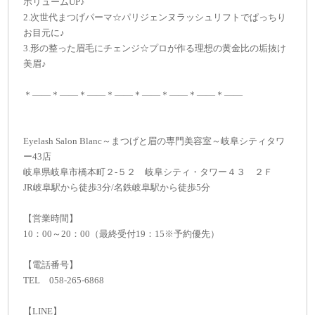
ボリュームUP♪
2.次世代まつげパーマ☆パリジェンヌラッシュリフトでぱっちり
お目元に♪
3.形の整った眉毛にチェンジ☆プロが作る理想の黄金比の垢抜け
美眉♪
＊——＊——＊——＊——＊——＊——＊——＊——
Eyelash Salon Blanc～まつげと眉の専門美容室～岐阜シティタワ
ー43店
岐阜県岐阜市橋本町２-５２ 岐阜シティ・タワー４３ ２Ｆ
JR岐阜駅から徒歩3分/名鉄岐阜駅から徒歩5分
【営業時間】
10：00～20：00（最終受付19：15※予約優先）
【電話番号】
TEL 058-265-6868
【LINE】