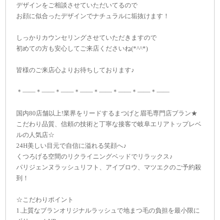
デザインをご相談させていただいてるので
お顔に似合ったデザインでナチュラルに垢抜けます！
しっかりカウンセリングさせていただきますので
初めての方も安心してご来店くださいね(*^^*)
皆様のご来店心よりお待ちしております♪
＊——＊——＊——＊——＊——＊——＊——＊——
国内80店舗以上!業界をリードするまつげと眉毛専門店ブラン★
こだわり品質、信頼の技術と丁寧な接客で岐阜エリアトップレベ
ルの人気店☆
24H美しい目元で自信に溢れる笑顔へ♪
くつろげる空間のリクライニングベッドでリラックス♪
パリジェンヌラッシュリフト、アイブロウ、マツエクのご予約殺
到！
☆こだわりポイント
1.上質なブランオリジナルラッシュで地まつ毛の負担を最小限に