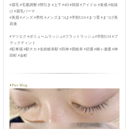
#眉毛 #毛量調整 #間引き #上下 #4D #韓国 #アイドル #束感 #垢抜
け #眉毛パーマ
#美眉 #メンズ #男性 #メンズまつぱ #学割U24 #まつ育 #まつげ美
容液
#マツエク #ボリュームラッシュ#フラットラッシュ#学割U24 #ブ
ラックティント
#駐車場 #駅チカ #名鉄岐阜駅 #田神 #西岐阜 #切通 #柳ヶ瀬通 #神
田町 #金町
Prev Blog