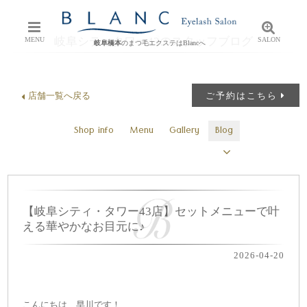
岐阜シティタワー43のスタッフブログ
MENU
SALON
岐阜橋本
のまつ毛エクステはBlancへ
店舗一覧へ戻る
ご予約はこちら
Shop info
Menu
Gallery
Blog
【岐阜シティ・タワー43店】セットメニューで叶
える華やかなお目元に♪
2026-04-20
こんにちは、早川です！