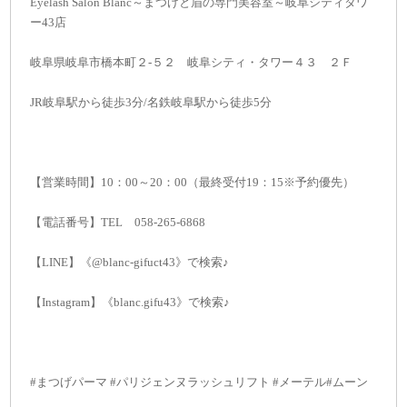
Eyelash Salon Blanc～まつげと眉の専門美容室～岐阜シティタワ
ー43店
岐阜県岐阜市橋本町２-５２ 岐阜シティ・タワー４３ ２Ｆ
JR岐阜駅から徒歩3分/名鉄岐阜駅から徒歩5分
【営業時間】10：00～20：00（最終受付19：15※予約優先）
【電話番号】TEL 058-265-6868
【LINE】《@blanc-gifuct43》で検索♪
【Instagram】《blanc.gifu43》で検索♪
#まつげパーマ #パリジェンヌラッシュリフト #メーテル#ムーン