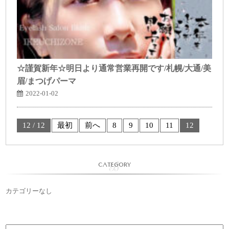
☆謹賀新年☆明日より通常営業再開です/札幌/大通/美
眉/まつげパーマ
2022-01-02
12 / 12
最初
前へ
8
9
10
11
12
CATEGORY
カテゴリーなし