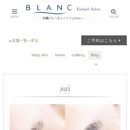
札幌大通店のスタッフブログ
MENU
SALON
札幌
のまつ毛エクステはBlancへ
店舗一覧へ戻る
ご予約はこちら
Shop info
Menu
Gallery
Blog
2022