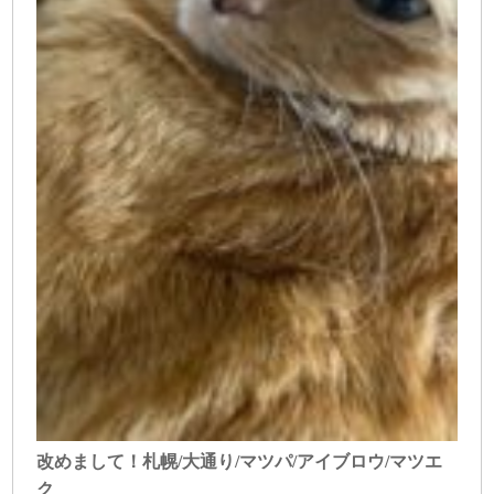
改めまして！札幌/大通り/マツパ/アイブロウ/マツエ
ク