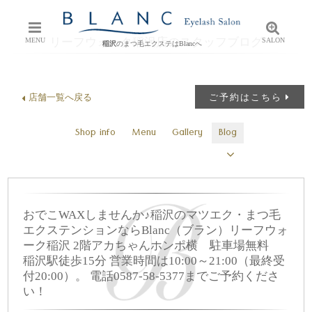
リーフウォーク稲沢店のスタッフブログ
MENU
SALON
稲沢
のまつ毛エクステはBlancへ
店舗一覧へ戻る
ご予約はこちら
Shop info
Menu
Gallery
Blog
おでこWAXしませんか♪稲沢のマツエク・まつ毛
エクステンションならBlanc（ブラン）リーフウォ
ーク稲沢 2階アカちゃんホンポ横 駐車場無料
稲沢駅徒歩15分 営業時間は10:00～21:00（最終受
付20:00）。 電話0587-58-5377までご予約くださ
い！