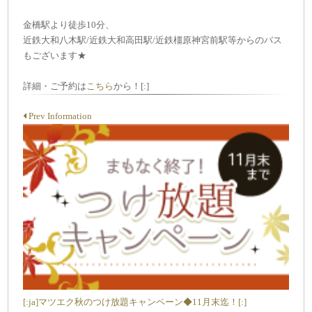
金橋駅より徒歩10分、
近鉄大和八木駅/近鉄大和高田駅/近鉄橿原神宮前駅等からのバス
もございます★
詳細・ご予約は
こちら
から！[:]
Prev Information
[:ja]マツエク秋のつけ放題キャンペーン◆11月末迄！[:]