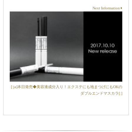
Next Information
[:ja]本日発売◆美容液成分入り！エクステにも地まつげにもOKの
ダブルエンドマスカラ[:]