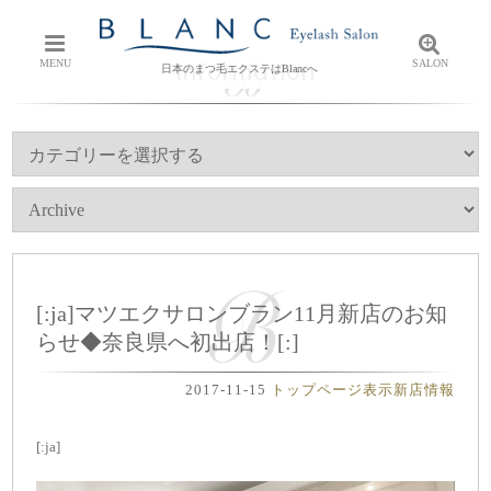
Information
MENU
SALON
日本のまつ毛エクステはBlancへ
[:ja]マツエクサロンブラン11月新店のお知
らせ◆奈良県へ初出店！[:]
2017-11-15
トップページ表示
新店情報
[:ja]