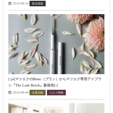
2016-08-10
新店情報
[:ja]マツエクのBlanc（ブラン）からマツエク専用アイブラ
シ『The Lash Bruch』新発売[:]
2016-08-09
企業活動
コスメ情報
トップページ表示