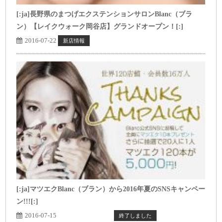
[:ja]長野県のまつげエクステンションサロンBlanc（ブラ
ン）【レイクウォーク岡谷店】グランドオープン！[:]
2016-07-22
新店情報
[:ja]マツエクBlanc（ブラン）から2016年夏のSNSキャンペー
ン!!![:]
2016-07-15
トップページ表示
終了しました