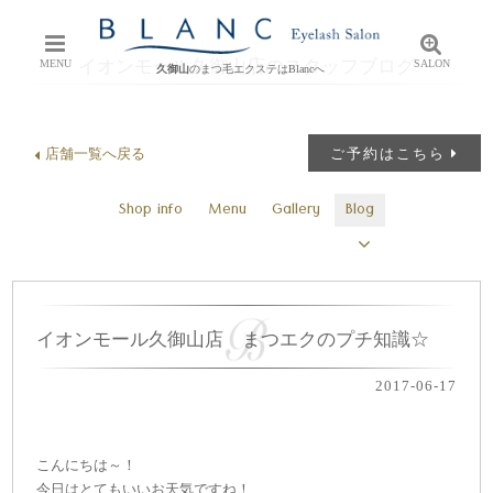
イオンモール久御山店のスタッフブログ
MENU
SALON
久御山
のまつ毛エクステはBlancへ
店舗一覧へ戻る
ご予約はこちら
Shop info
Menu
Gallery
Blog
イオンモール久御山店 まつエクのプチ知識☆
2017-06-17
こんにちは～！
今日はとてもいいお天気ですね！