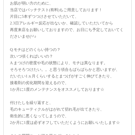
お肌が弱い方のために、
当店ではパッチテスト(有料)もご用意しております！
片目に5本ずつつけさせていただいて、
2.3日アレルギー反応が出ないか、確認していただいてから
再度来店をお願いしておりますので、お日にち予定しておいてく
ださいませ(^^♪
Q.モチはどのくらい持つの？
次いつ頃くればいいの？
A.まつげの密度や毛の状態により、モチは異なります。
そろそろつけたい。。と思う頃合もばらばらかと思いますが、
だいたい1ヵ月くらいするとまつげがすごく伸びてきたり、
接着剤の劣化期間を迎えるので、
1か月に1度のメンテナンスをオススメしております☆
付けたしを繰り返すと、
毛のキューティクルがはがれて切れ毛が出てきたり、
衛生的に悪くなってしまうので、
2か月に1度は必ずオフしていただくようにお願いいたします☆