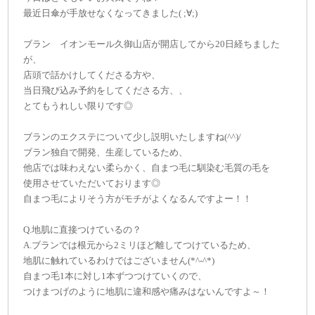
最近日傘が手放せなくなってきました( ;∀;)
ブラン イオンモール久御山店が開店してから20日経ちました
が、
店頭で話かけしてくださる方や、
当日飛び込み予約をしてくださる方、、
とてもうれしい限りです◎
ブランのエクステについて少し説明いたしますね(^^)/
ブラン独自で開発、生産しているため、
他店では味わえない柔らかく、自まつ毛に馴染む毛質の毛を
使用させていただいております◎
自まつ毛によりそう方がモチがよくなるんですよー！！
Q.地肌に直接つけているの？
A.ブランでは根元から2ミリほど離してつけているため、
地肌に触れているわけではございません(*^-^*)
自まつ毛1本に対し1本ずつつけていくので、
つけまつげのように地肌に違和感や痛みはないんですよ～！