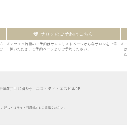
サロンのご予約はこちら
方
※マツエク施術のご予約はサロンリストページから各サロンをご選
※
ご
択いただき、ご予約ページよりご予約ください。
西中島5丁目12番8号 エス・ティ・エスビル9F
す。詳しくはサイト利用規約をご確認ください。