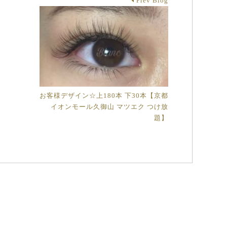
Prev Blog
お客様デザイン☆上180本 下30本【京都
イオンモール久御山 マツエク つけ放
題】