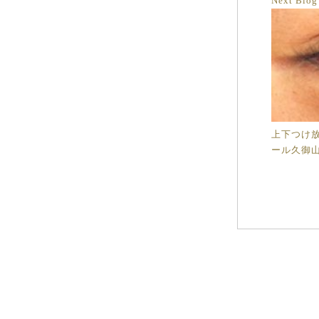
Next Blo
上下つけ放
ール久御山