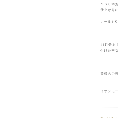
１６０本
仕上がりに
カールも
11月分ま
付けた事な
皆様のご
イオンモ