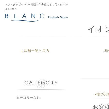
マツエクデザイン136種類！
久御山
のまつ毛エクステ
はBlancへ
イオ
Sh
店舗一覧へ戻る
CATEGORY
前の記
カテゴリーなし
お客