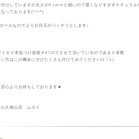
お付けしていますが太さが0.1ｍｍと細いので濃くなりすぎずナチュラル
なっております(*^^*)
Cカールなのでよりお目元がパッチリとします♪
で１６０本迄つけ放題￥9720でさせて頂いているのであまり本数
い方はこの機会にぜひたくさん付けてみてください(≧▽≦)
来店心よりお待ちしております★
ール久御山店 ムカイ