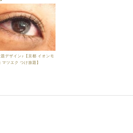
g
題デザイン♪【京都 イオンモ
 マツエク つけ放題】