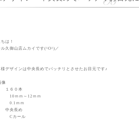
にちは！
ル久御山店ムカイです(^O^)／
客様デザインは中央長めでパッチリとさせたお目元です♪
１６０本
10ｍｍ～12ｍｍ
0.1ｍｍ
 中央長め
 Cカール