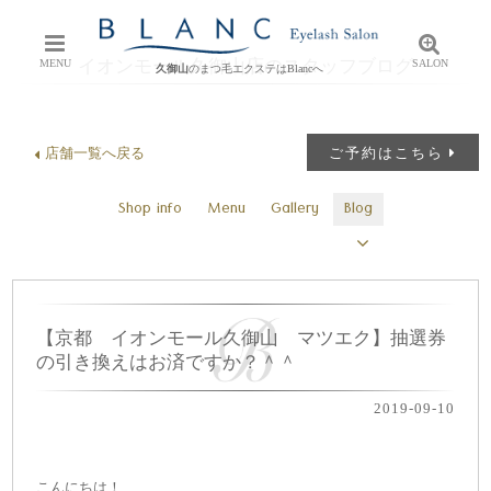
イオンモール久御山店のスタッフブログ
MENU
SALON
久御山
のまつ毛エクステはBlancへ
店舗一覧へ戻る
ご予約はこちら
Shop info
Menu
Gallery
Blog
【京都 イオンモール久御山 マツエク】抽選券
の引き換えはお済ですか？＾＾
2019-09-10
こんにちは！