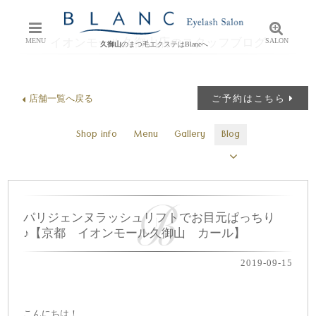
イオンモール久御山店のスタッフブログ
MENU
SALON
久御山
のまつ毛エクステはBlancへ
店舗一覧へ戻る
ご予約はこちら
Shop info
Menu
Gallery
Blog
パリジェンヌラッシュリフトでお目元ぱっちり
♪【京都 イオンモール久御山 カール】
2019-09-15
こんにちは！