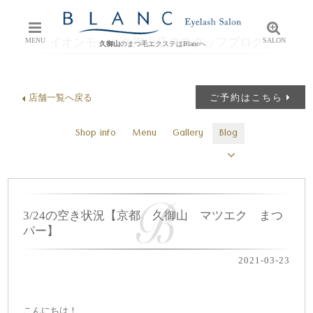
イオンモール久御山店のスタッフブログ
MENU
SALON
久御山
のまつ毛エクステはBlancへ
店舗一覧へ戻る
ご予約はこちら
Shop info
Menu
Gallery
Blog
3/24の空き状況【京都 久御山 マツエク まつ
パー】
2021-03-23
こんにちは！