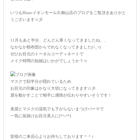
いつもBlancイオンモール久御山店のブログをご覧頂きありがと
うございます☆彡
11月もあと半分、どんどん寒くなってきましたね、、
なかなか朝布団からでれなくなってきました(>_<)
ぜひお目元のトータルコーディネートで
メイク時間の短縮はいかがでしょうか？☆
マスクで顔半分が隠れているため
お目元の印象はかなり大切になってきます☆彡
眉を動かすことで相手に感情が伝わりやすいそうです！
美眉とマスクの湿気でも下がらないまつげパーマで
一気に垢抜けお目元美人に(*^-^*)
皆様のご来店心よりお待ちしております＾＾♪