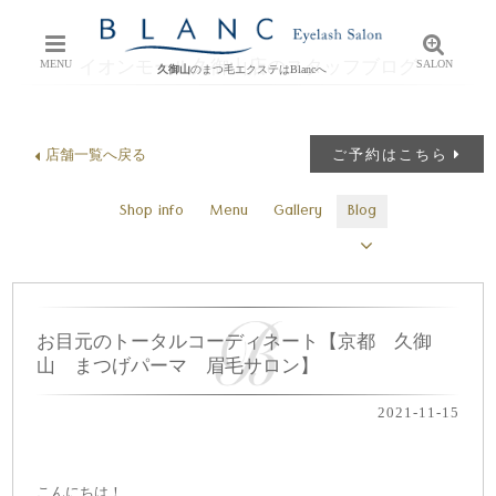
イオンモール久御山店のスタッフブログ
MENU
SALON
久御山
のまつ毛エクステはBlancへ
店舗一覧へ戻る
ご予約はこちら
Shop info
Menu
Gallery
Blog
お目元のトータルコーディネート【京都 久御
山 まつげパーマ 眉毛サロン】
2021-11-15
こんにちは！