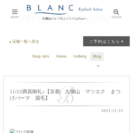
イオンモール久御山店のスタッフブログ
MENU
SALON
久御山
のまつ毛エクステはBlancへ
店舗一覧へ戻る
ご予約はこちら
Shop info
Menu
Gallery
Blog
11/23満員御礼♪【京都 久御山 マツエク まつ
げパーマ 眉毛】
2021-11-23