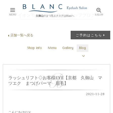
イオンモール久御山店のスタッフブログ
MENU
SALON
久御山
のまつ毛エクステはBlancへ
店舗一覧へ戻る
ご予約はこちら
Shop info
Menu
Gallery
Blog
ラッシュリフト◇お客様EYE【京都 久御山 マ
ツエク まつげパーマ 眉毛】
2021-11-28
こんにちは(^^)/