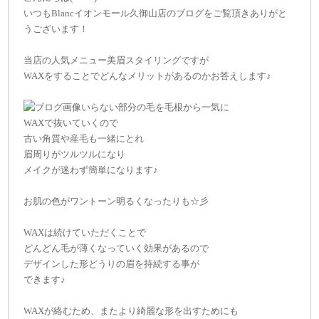
いつもBlancイオンモール久御山店のブログをご覧頂きありがと
うございます！
当店の人気メニュー美眉スタイリングですが
WAXをすることでどんなメリットがあるのかお答えします♪
いらない部分の毛を毛根から一気に
WAXで抜いていくので
古い角質や産毛も一緒にとれ
眉周りがツルツルになり
メイクが迷わず簡単になります♪
お肌の色がワントーン明るくなったりも☆彡
WAXは続けていただくことで
どんどん毛が薄くなっていく効果があるので
デザインした形どうりの眉を持続する事が
できます♪
WAXが絡むため、またより綺麗な形を出すためにも