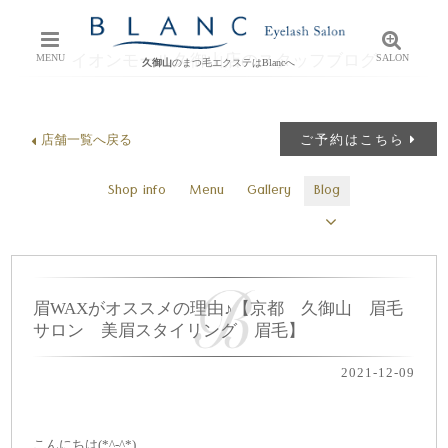
イオンモール久御山店のスタッフブログ
MENU
SALON
久御山
のまつ毛エクステはBlancへ
店舗一覧へ戻る
ご予約はこちら
Shop info
Menu
Gallery
Blog
眉WAXがオススメの理由♪【京都 久御山 眉毛
サロン 美眉スタイリング 眉毛】
2021-12-09
こんにちは(*^-^*)