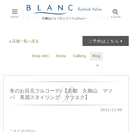
イオンモール久御山店のスタッフブログ
MENU
SALON
久御山
のまつ毛エクステはBlancへ
店舗一覧へ戻る
ご予約はこちら
Shop info
Menu
Gallery
Blog
冬のお目元フルコーデ♪【京都 久御山 マツ
パ 美眉スタイリング マツエク】
2022-12-06
こんにちは(^^♪