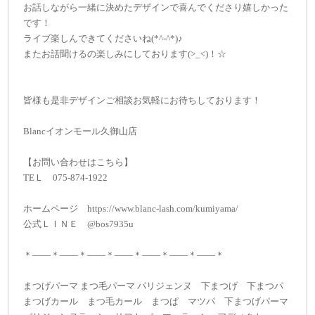
お話しながら一緒に決めたデザインで喜んでくださり嬉しかった
です！
ライブ楽しんできてくださいね(*^-^*)♪
またお話聞けるの楽しみにしております(>_<)！☆
皆様も是非デザインご相談お気軽にお待ちしております！
Blancイオンモール久御山店
【お問い合わせはこちら】
TEＬ 075-874-1922
ホームページ https://www.blanc-lash.com/kumiyama/
公式ＬＩＮＥ @bos7935u
＊——＊——＊——＊——＊——＊——＊——＊
まつげパーマ まつ毛パーマ パリジェンヌ 下まつげ 下まつパ
まつげカール まつ毛カール まつぱ マツパ 下まつげパーマ