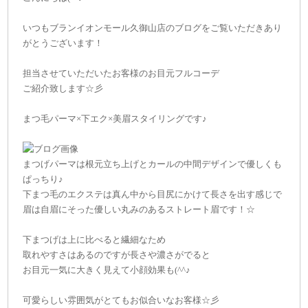
いつもブランイオンモール久御山店のブログをご覧いただきあり
がとうございます！
担当させていただいたお客様のお目元フルコーデ
ご紹介致します☆彡
まつ毛パーマ×下エク×美眉スタイリングです♪
まつげパーマは根元立ち上げとカールの中間デザインで優しくも
ぱっちり♪
下まつ毛のエクステは真ん中から目尻にかけて長さを出す感じで
眉は自眉にそった優しい丸みのあるストレート眉です！☆
下まつげは上に比べると繊細なため
取れやすさはあるのですが長さや濃さがでると
お目元一気に大きく見えて小顔効果も(^^♪
可愛らしい雰囲気がとてもお似合いなお客様☆彡