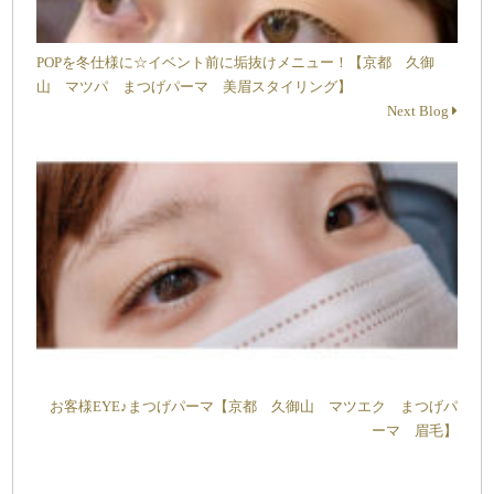
POPを冬仕様に☆イベント前に垢抜けメニュー！【京都 久御
山 マツパ まつげパーマ 美眉スタイリング】
Next Blog
お客様EYE♪まつげパーマ【京都 久御山 マツエク まつげパ
ーマ 眉毛】