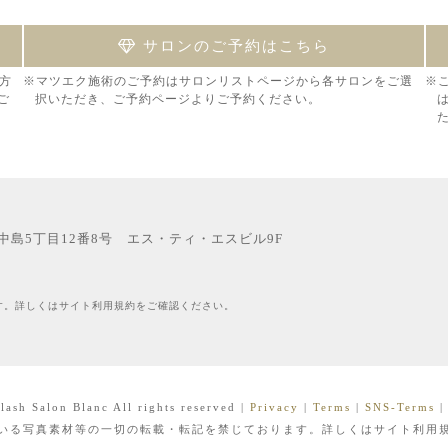
サロンのご予約はこちら
方
※マツエク施術のご予約はサロンリストページから各サロンをご選
※
ご
択いただき、ご予約ページよりご予約ください。
西中島5丁目12番8号 エス・ティ・エスビル9F
す。詳しくはサイト利用規約をご確認ください。
lash Salon Blanc All rights reserved
|
Privacy
|
Terms
|
SNS-Terms
いる写真素材等の一切の転載・転記を禁じております。詳しくはサイト利用