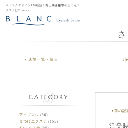
マツエクデザイン136種類！
岡山県倉敷市
のまつ毛エ
クステはBlancへ
さ
Sh
店舗一覧へ戻る
CATEGORY
前の記
アイブロウ
(86)
まつげエクステ
(155)
営業時
4Dエクステ
(85)