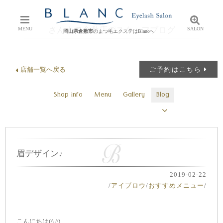
さんすて倉敷店のスタッフブログ
MENU
SALON
岡山県倉敷市
のまつ毛エクステはBlancへ
店舗一覧へ戻る
ご予約はこちら
Shop info
Menu
Gallery
Blog
眉デザイン♪
2019-02-22
/
アイブロウ
/
おすすめメニュー
/
こんにちは(^ ^)