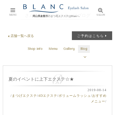
さんすて倉敷店のスタッフブログ
MENU
SALON
岡山県倉敷市
のまつ毛エクステはBlancへ
店舗一覧へ戻る
ご予約はこちら
Shop info
Menu
Gallery
Blog
夏のイベントに上下エクステ☆★
2019-08-14
/
まつげエクステ
/
4Dエクステ
/
ボリュームラッシュ
/
おすすめ
メニュー
/