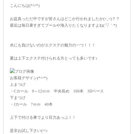
こんにちは(*^^*)
お盆真っただ中ですが皆さんはどこか行かれましたか(>_<)？？
最近は毎日暑すぎてプールや海入りたくなりますよね(´▽｀*)
水にも負けないのがエクステの魅力の一つ！！！
夏は上下エクステ付けられる方とっても多いです♪
お客様デザイン(*^^*)
上まつげ
・Cカール 9～12ｍｍ 中央長め 160本 3Dベース
下まつげ
・Jカール 7ｍｍ 40本
上下で付ける事でより目力あっぷ！！
是非お試し下さい(^^♪