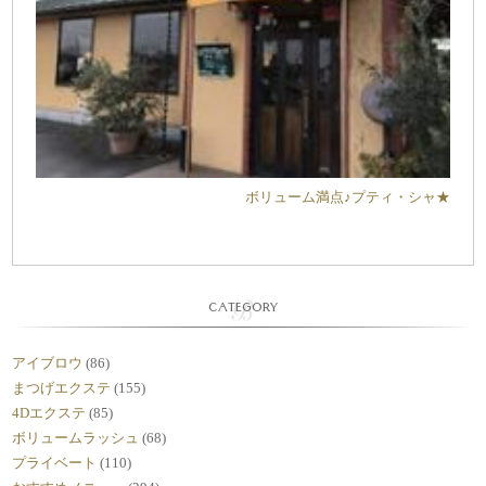
ボリューム満点♪プティ・シャ★
CATEGORY
アイブロウ
(86)
まつげエクステ
(155)
4Dエクステ
(85)
ボリュームラッシュ
(68)
プライベート
(110)