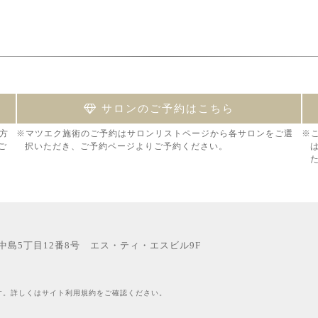
サロンのご予約はこちら
方
※マツエク施術のご予約はサロンリストページから各サロンをご選
※
ご
択いただき、ご予約ページよりご予約ください。
西中島5丁目12番8号 エス・ティ・エスビル9F
す。詳しくはサイト利用規約をご確認ください。