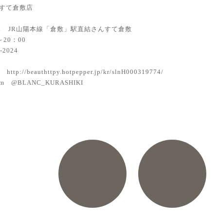
さんすて倉敷店
ス JR山陽本線「倉敷」駅直結さんすて倉敷
～20：00
-2024
ttp://beauthttpy.hotpepper.jp/kr/slnH000319774/
gram @BLANC_KURASHIKI