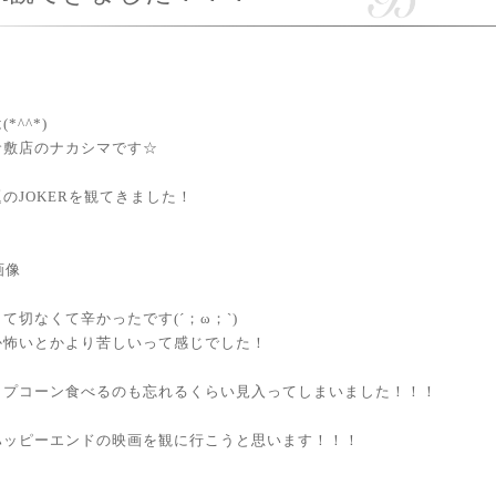
*^^*)
倉敷店のナカシマです☆
のJOKERを観てきました！
て切なくて辛かったです(´；ω；`)
か怖いとかより苦しいって感じでした！
ップコーン食べるのも忘れるくらい見入ってしまいました！！！
ハッピーエンドの映画を観に行こうと思います！！！