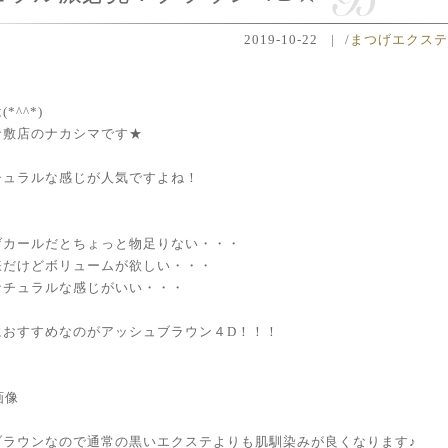
2019-10-22
|
/
まつげエクス
*^^*)
倉敷店のナカシマです★
チュラルな感じが人気ですよね！
げカールだとちょっと物足りない・・・
嫌だけどボリュームが欲しい・・・
ナチュラルな感じがいい・・・
におすすめなのがアッシュブラウン４D！！！
ブラウンなので通常の黒いエクステよりも肌馴染みが良くなります♪