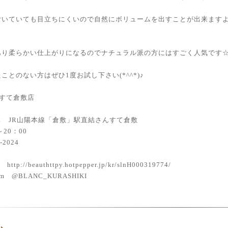
いていても目立ちにくいので自然にボリュームを出すことが出来ますよ(*
あり柔らかい仕上がりになるのでナチュラル派の方にはすごく人気です
ことのない方はぜひ1度お試し下さい(*^^*)♪
さんすて倉敷店
ス JR山陽本線「倉敷」駅直結さんすて倉敷
～20：00
-2024
ttp://beauthttpy.hotpepper.jp/kr/slnH000319774/
gram @BLANC_KURASHIKI