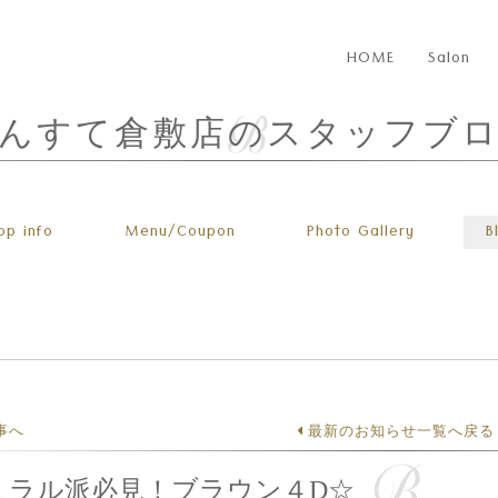
HOME
Salon
んすて倉敷店のスタッフブ
op info
Menu
/Coupon
Photo
Gallery
B
事へ
最新のお知らせ一覧へ戻る
ュラル派必見！ブラウン４D☆