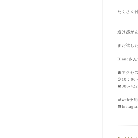
たくさん付
透け感が
まだ試した
Blanc
🚊アクセ
⏰10：00
☎086-422
💻web予約 h
📷Insta