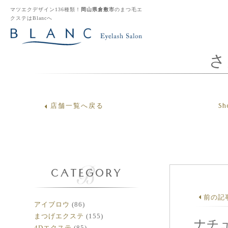
マツエクデザイン136種類！
岡山県倉敷市
のまつ毛エ
クステはBlancへ
さ
Sh
店舗一覧へ戻る
CATEGORY
前の記
アイブロウ
(86)
まつげエクステ
(155)
ナチ
4Dエクステ
(85)