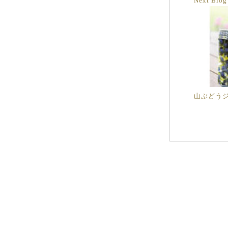
Next Blo
山ぶどう