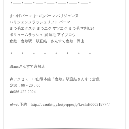
＊——＊——＊——＊——＊——＊——＊——＊
まつげパーマ まつ毛パーマ パリジェンヌ
パリジェンヌラッシュリフト パーマ
まつ毛エクステ まつエク マツエク まつ毛 学割U24
ボリュームラッシュ 眉 眉毛 アイブロウ
倉敷 倉敷駅 駅直結 さんすて倉敷 岡山
＊——＊——＊——＊——＊——＊——＊——＊
Blancさんすて倉敷店
🚊アクセス JR山陽本線「倉敷」駅直結さんすて倉敷
⏰10：00～20：00
☎086-422-2024
💻web予約 http://beauthttpy.hotpepper.jp/kr/slnH000319774/