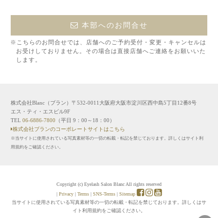
本部へのお問合せ
※こちらのお問合せでは、店舗へのご予約受付・変更・キャンセルは
お受けしておりません。その場合は直接店舗へご連絡をお願いいた
します。
株式会社Blanc（ブラン）〒532-0011大阪府大阪市淀川区西中島5丁目12番8号
エス・ティ・エスビル9F
TEL
06-6886-7800
（平日 9：00～18：00）
株式会社ブランのコーポレートサイトはこちら
※当サイトに使用されている写真素材等の一切の転載・転記を禁じております。詳しくはサイト利
用規約をご確認ください。
Copyright (c) Eyelash Salon Blanc All rights reserved
|
Privacy
|
Terms
|
SNS-Terms
|
Sitemap
当サイトに使用されている写真素材等の一切の転載・転記を禁じております。詳しくはサ
イト利用規約をご確認ください。