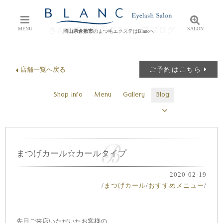
さんすて倉敷店のスタッフブログ
MENU
SALON
岡山県倉敷市
のまつ毛エクステはBlancへ
店舗一覧へ戻る
ご予約はこちら
Shop info
Menu
Gallery
Blog
まつげカール☆カールタイプ
2020-02-19
/
まつげカール
/
おすすめメニュー
/
先日ご来店いただいたお客様の