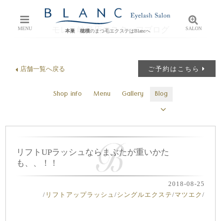
モレラ岐阜店のスタッフブログ
MENU
SALON
本巣 穂積
のまつ毛エクステはBlancへ
店舗一覧へ戻る
ご予約はこちら
Shop info
Menu
Gallery
Blog
リフトUPラッシュならまぶたが重いかた
も、、！！
2018-08-25
/
リフトアップラッシュ
/
シングルエクステ
/
マツエク
/