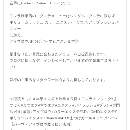
左手にEyelash Salon Blancです☆
モレラ岐阜店のエクステメニューはシングルエクステに限らず
ボリュームラッシュ/カラーエクステ/下まつげ/アップラッシュメ
ニュー
に加え、
アイブロウ/まつげパーマもございます◎
是非なりたい目元に合わせたメニューをご提案致します♪
ブログに様々なデザインを公開しておりますので是非ご参考下さ
い♪
皆様のご来店をスタッフ一同心よりお待ちしております。
＃穂積＃北方＃本巣＃大垣＃岐阜＃長良＃モレラ＃マツエク#ま
つえく#まつエク#マツエク#エクステ#アイラッシュ#ブラン#専門
店#付け放題#アイブロウ#カラーエクステ#3D#4D#4Dエクステ#
ボリュームエクステ#Blanclash4D＃まつげカール＃まつげパーマ
【パーマ・アイブロウ取り扱い店舗】