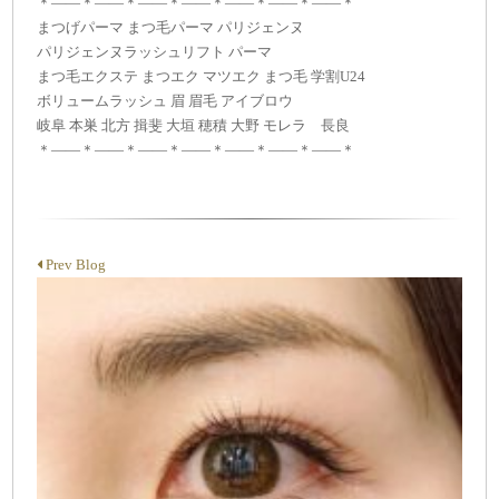
＊——＊——＊——＊——＊——＊——＊——＊
まつげパーマ まつ毛パーマ パリジェンヌ
パリジェンヌラッシュリフト パーマ
まつ毛エクステ まつエク マツエク まつ毛 学割U24
ボリュームラッシュ 眉 眉毛 アイブロウ
岐阜 本巣 北方 揖斐 大垣 穂積 大野 モレラ 長良
＊——＊——＊——＊——＊——＊——＊——＊
Prev Blog