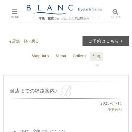
モレラ岐阜店のスタッフブログ
MENU
SALON
本巣 穂積
のまつ毛エクステはBlancへ
店舗一覧へ戻る
ご予約はこちら
Shop info
Menu
Gallery
Blog
当店までの経路案内♪
2020-04-11
/
NEWS
/
こんにちは、小崎です（*＾＾*）