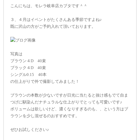
こんにちは、モレラ岐阜店カブタです＾＾
３、４月はイベントがたくさんある季節ですよね♪
既に沢山の方がご予約入れて頂いております。
写真は
ブラウン４D 40束
ブラック４D 40束
シングル0.15 40本
の仕上がりで外で撮影してみました！
ブラウンの本数が少ないですが日光に当たると抜け感もでて自ま
つげに馴染んだナチュラルな仕上がりでとっても可愛いです♪
ボリュームは欲しいけど、濃くなりすぎるのも、、という方はブ
ラウンを少し混ぜるのおすすめです。
ぜひお試しください♪