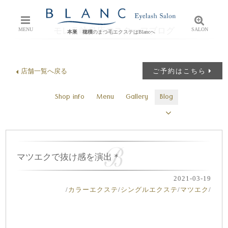
モレラ岐阜店のスタッフブログ
MENU
SALON
本巣 穂積
のまつ毛エクステはBlancへ
店舗一覧へ戻る
ご予約はこちら
Shop info
Menu
Gallery
Blog
マツエクで抜け感を演出＊
2021-03-19
/
カラーエクステ
/
シングルエクステ
/
マツエク
/