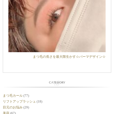
まつ毛の長さを最大限生かす☆パーマデザイン☆
CATEGORY
まつ毛カール
(77)
リフトアップラッシュ
(18)
目元のお悩み
(29)
美容
(67)