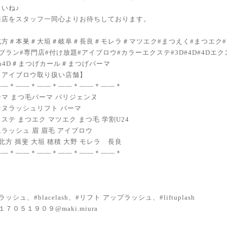
いね♪
来店をスタッフ一同心よりお待ちしております。
北方＃本巣＃大垣＃岐阜＃長良＃モレラ＃マツエク#まつえく#まつエク#
ブラン#専門店#付け放題#アイブロウ#カラーエクステ#3D#4D#4Dエ
lash4D＃まつげカール＃まつげパーマ
・アイブロウ取り扱い店舗】
——＊——＊——＊——＊——＊——＊
マ まつ毛パーマ パリジェンヌ
ンヌラッシュリフト パーマ
ステ まつエク マツエク まつ毛 学割U24
ラッシュ 眉 眉毛 アイブロウ
 北方 揖斐 大垣 穂積 大野 モレラ 長良
——＊——＊——＊——＊——＊——＊
ッシュ、#blacelash、#リフト アップラッシュ、#liftuplash
７０５１９０９@maki.miura