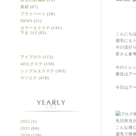
美容
(67)
プライベート
(28)
NEWS
(51)
カラーエクステ
(141)
下まつげ
(92)
こんにち
眉毛にも
今の流行
皆さん参考
アイブロウ
(113)
4Dエクステ
(159)
今のトレ
シングルエクステ
(363)
最近はア
マツエク
(478)
今日はア
YEARLY
先日担当
2022
(1)
こんな感
2021
(64)
眉毛で簡
2020
(156)