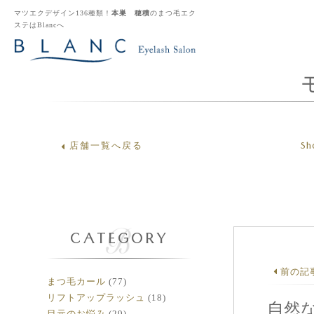
マツエクデザイン136種類！
本巣 穂積
のまつ毛エク
ステはBlancへ
Sh
店舗一覧へ戻る
CATEGORY
前の記
まつ毛カール
(77)
リフトアップラッシュ
(18)
自然
目元のお悩み
(29)