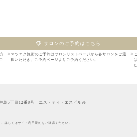
サロンのご予約はこちら
方
※マツエク施術のご予約はサロンリストページから各サロンをご選
※
ご
択いただき、ご予約ページよりご予約ください。
西中島5丁目12番8号 エス・ティ・エスビル9F
す。詳しくはサイト利用規約をご確認ください。