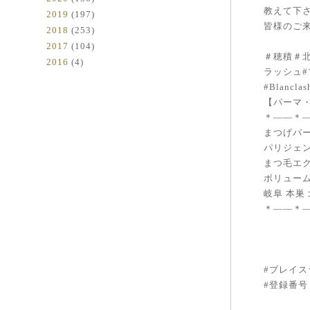
教えて下さ
2019
(197)
皆様のご
2018
(253)
2017
(104)
＃穂積＃
2016
(4)
ラッシュ#
#Blanc
【パーマ
＊——＊
まつげパー
パリジェ
まつ毛エク
ボリューム
岐阜 本巣
＊——＊
#ブレイスラ
#登録番号１