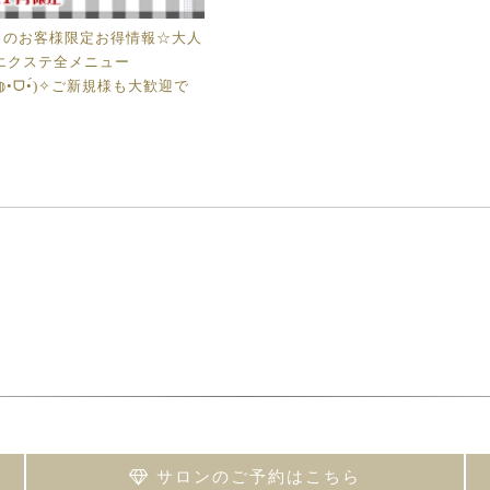
月のお客様限定お得情報☆大人
エクステ全メニュー
(◍•ᗜ•́)✧ご新規様も大歓迎で
サロンのご予約はこちら