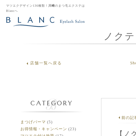
マツエクデザイン136種類！
川崎
のまつ毛エクステは
Blancへ
ノクテ
Sh
店舗一覧へ戻る
CATEGORY
前の記
まつげパーマ
(5)
お得情報・キャンペーン
(23)
【ノ
マツエク付け放題
(17)