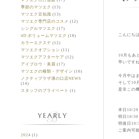
季節のマツエク
(13)
マツエク豆知識
(13)
マツエク専門店のコスメ
(12)
シングルマツエク
(17)
こんにち
4D ボリュームマツエク
(18)
カラーエクステ
(12)
マツエクオプション
(11)
10月もあ
マツエクアフターケア
(12)
早いですね(
アイブロウ・美眉
(17)
マツエクの種類・デザイン
(16)
今月中は
ノクティプラザ溝の口店NEWS
そして1
(14)
是非この
スタッフのプライベート
(1)
本日10/2
YEARLY
明日10/3
明後日10/
ご案内可
2024
(1)