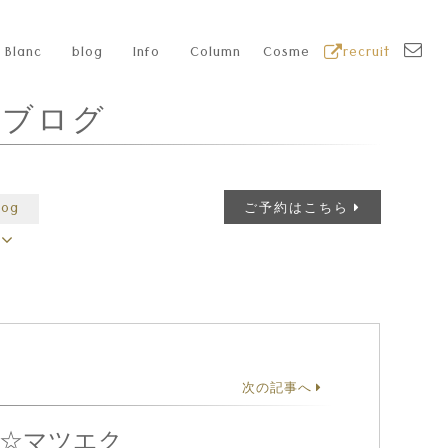
Blanc
blog
Info
Column
Cosme
recruit
フブログ
log
ご予約はこちら
次の記事へ
況☆マツエク