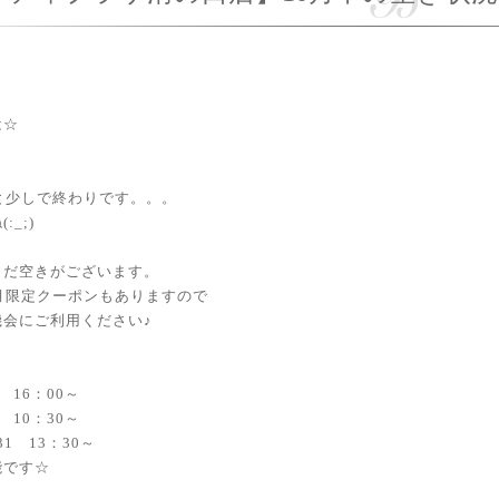
は☆
と少しで終わりです。。。
:_;)
まだ空きがございます。
0月限定クーポンもありますので
機会にご利用ください♪
9 16：00～
0 10：30～
31 13：30～
能です☆