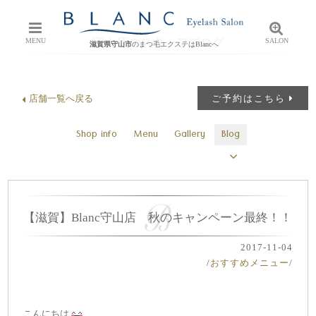
守山店のスタッフブログ
MENU
SALON
滋賀県守山市
のまつ毛エクステはBlancへ
店舗一覧へ戻る
ご予約はこちら
Shop info
Menu
Gallery
Blog
【滋賀】Blanc守山店 秋のキャンペーン最終！！
2017-11-04
/
おすすめメニュー
/
こんにちは