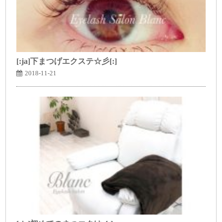
[:ja]下まつげエクステ☆彡[:]
2018-11-21