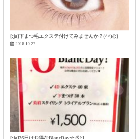
[:ja]下まつ毛エクステ付けてみませんか？(^^)/[:]
2018-10-27
[:ja]26日はお得なBlancDay☆彡[:]