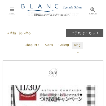
長野東口店のスタッフブログ
MENU
SALON
長野駅
のまつ毛エクステはBlancへ
店舗一覧へ戻る
ご予約はこちら
Shop info
Menu
Gallery
Blog
2018