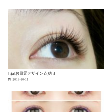
[:ja]お目元デザイン☆彡[:]
2018-10-11