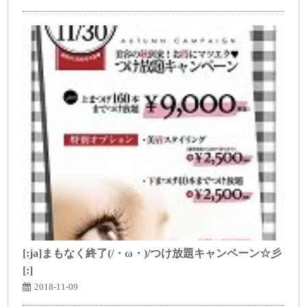
[:ja]まもなく終了(/・ω・)/つけ放題キャンペーン☆彡
[:]
2018-11-09