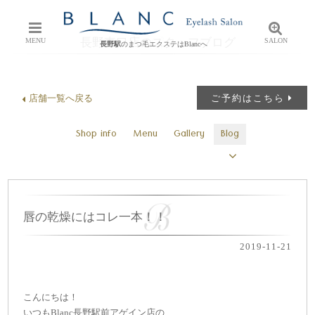
長野東口店のスタッフブログ
MENU
SALON
長野駅
のまつ毛エクステはBlancへ
店舗一覧へ戻る
ご予約はこちら
Shop info
Menu
Gallery
Blog
唇の乾燥にはコレ一本！！
2019-11-21
こんにちは！
いつもBlanc長野駅前アゲイン店の