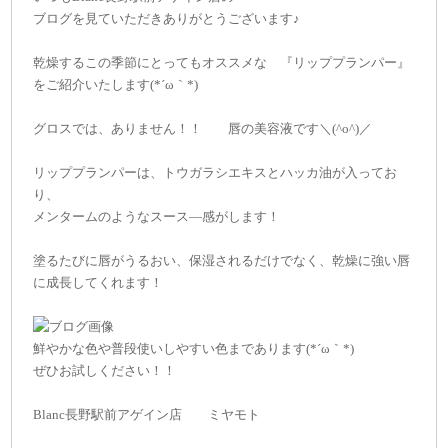
ブログを見ていただきありがとうございます♪
乾燥するこの季節にとってもオススメな 『リッププランパー』
をご紹介いたします(*´ω｀*)
グロスでは、ありません！！ 唇の美容液です＼(^o^)／
リッププランパーは、トウガラシエキスとハッカ油が入ってお
り、
メンタームのようなスース―感がします！
塗るたびに唇がうるおい、保湿されるだけでなく、乾燥に強い唇
に成長してくれます！
鮮やかな色や普段使いしやすい色まであります(*´ω｀*)
ぜひお試しください！！
Blanc長野駅前アゲイン店 ミヤモト