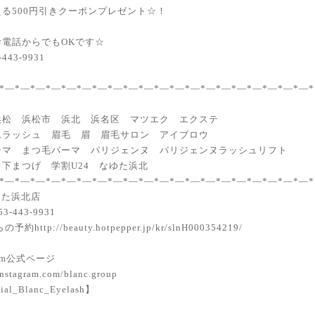
る500円引きクーポンプレゼント☆！
お電話からでもOKです☆
443-9931
*―*―*―*―*―*―*―*―*―*―*―*―*―*―*―*―*―*―*―*―*
浜松 浜松市 浜北 浜名区 マツエク エクステ
ムラッシュ 眉毛 眉 眉毛サロン アイブロウ
ーマ まつ毛パーマ パリジェンヌ パリジェンヌラッシュリフト
下まつげ 学割U24 なゆた浜北
*―*―*―*―*―*―*―*―*―*―*―*―*―*―*―*―*―*―*―*―*
 なゆた浜北店
-443-9931
約http://beauty.hotpepper.jp/kr/slnH000354219/
gram公式ページ
nstagram.com/blanc.group
al_Blanc_Eyelash】