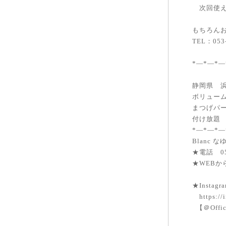
次回使え
もちろん
TEL：053-
*―*―*―
静岡県 
ボリュー
まつげパ
付け放題 
*―*―*―
Blanc
★電話 053
★WEBからの予
★Insta
https://i
【＠Offici