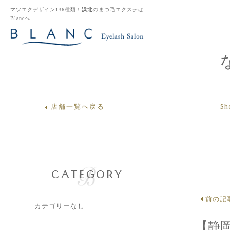
マツエクデザイン136種類！
浜北
のまつ毛エクステは
Blancへ
Sh
店舗一覧へ戻る
CATEGORY
前の記
カテゴリーなし
【静