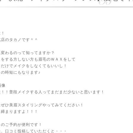
は！
北店のタカノです＾＾
象変わるのって知ってますか？
クをする方しない方も眉毛のＷＡＸをして
るだけでメイクをしなくてもいいし！
クの時短にもなります♪
性！！普段メイクする人ってまだまだ少ないと思います！
はぜひ美眉スタイリングやってみてください！
き締まりますよ！！！
らのご予約が便利です！
後、口コミ投稿していただくと・・・