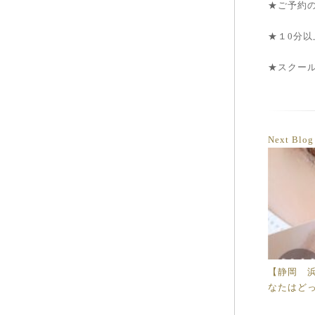
★ご予約
★１0分
★スクール
Next Blo
【静岡 
なたはど