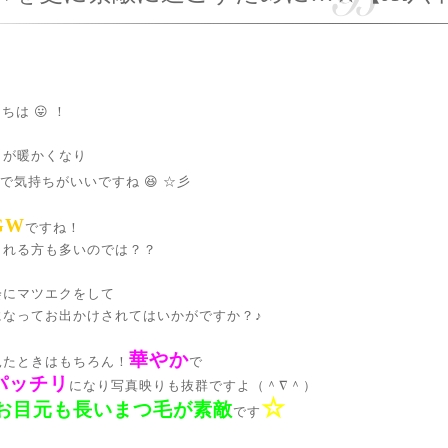
にちは 😛 ！
日が暖かくなり
で気持ちがいいですね 😆 ☆彡
GW
ですね！
される方も多いのでは？？
会にマツエクをして
になってお出かけされてはいかがですか？♪
華やか
見たときはもちろん！
で
パッチリ
になり写真映りも抜群ですよ（＾∇＾）
☆
お目元も長いまつ毛が素敵
です