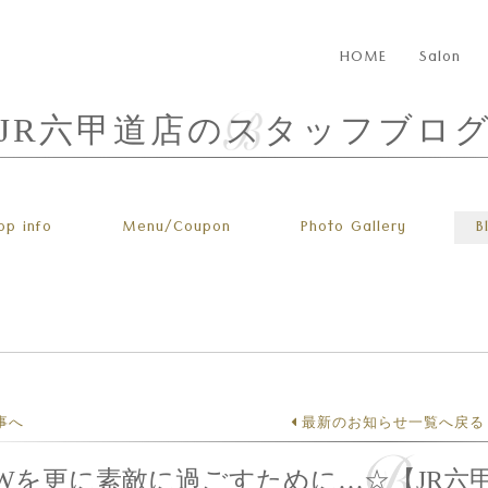
HOME
Salon
JR六甲道店のスタッフブロ
op info
Menu
/Coupon
Photo
Gallery
B
事へ
最新のお知らせ一覧へ戻る
a]GWを更に素敵に過ごすために…☆【JR六甲