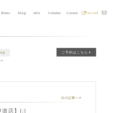
Blanc
blog
Info
Column
Cosme
recruit
グ
log
ご予約はこちら
次の記事へ
道店】[:]