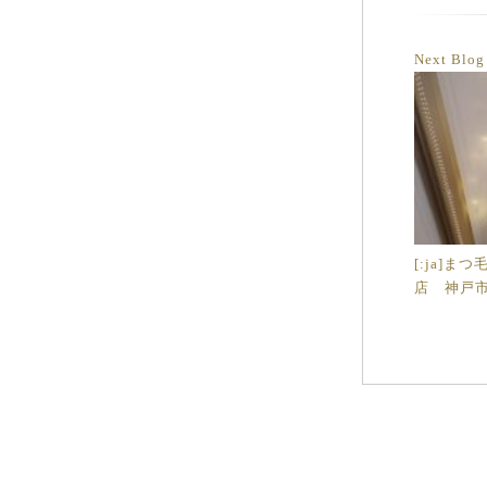
Next Blo
[:ja]ま
店 神戸市[