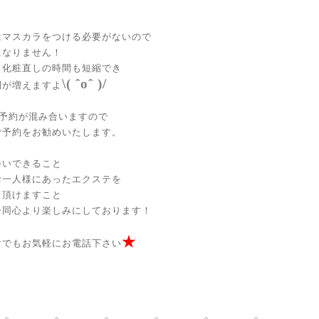
はマスカラをつける必要がないので
になりません！
も化粧直しの時間も短縮でき
\( ˆoˆ )/
間が増えますよ
ご予約が混み合いますので
ご予約をお勧めいたします。
会いできること
お一人様にあったエクステを
て頂けますこと
一同心より楽しみにしております！
★
けでもお気軽にお電話下さい