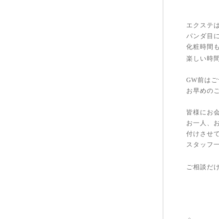
エクステ
パンダ目
化粧時間
楽しい時
GW前は
お早めの
皆様にお
お一人、
付けさせ
スタッフ
ご相談だ