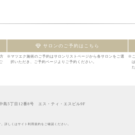
サロンのご予約はこちら
方
※マツエク施術のご予約はサロンリストページから各サロンをご選
※
ご
択いただき、ご予約ページよりご予約ください。
西中島5丁目12番8号 エス・ティ・エスビル9F
す。詳しくはサイト利用規約をご確認ください。