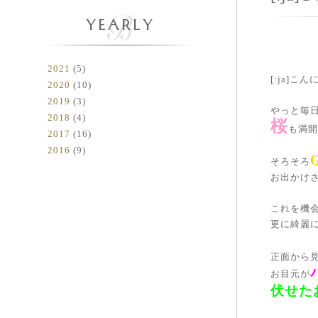
YEARLY
2021
(5)
[:ja]こん
2020
(10)
2019
(3)
やっと毎
2018
(4)
桜
も満開
2017
(16)
2016
(9)
そろそろ
お出かけ
これを機
更に綺麗
正面から
お目元が
伏せた