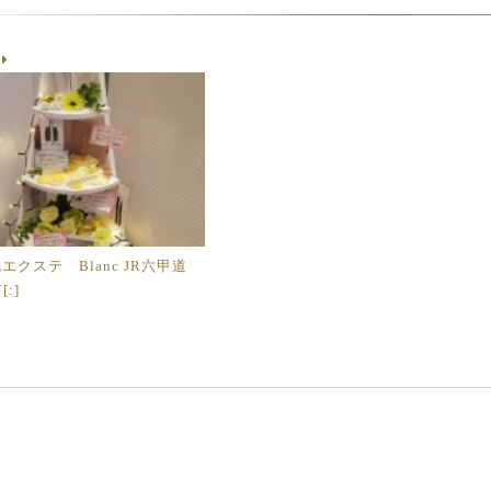
g
つ毛エクステ Blanc JR六甲道
:]