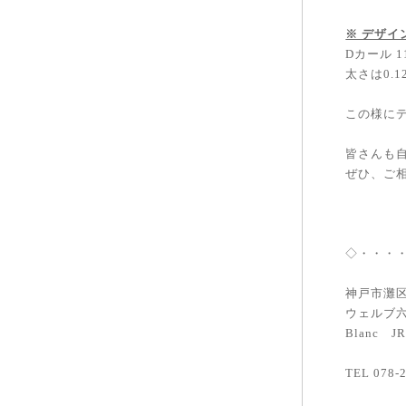
※ デザ
Dカール 1
太さは0.1
この様に
皆さんも
ぜひ、ご
◇・・・
神戸市灘区
ウェルブ六
Blanc 
TEL 078-