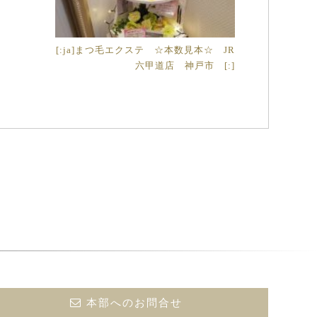
[:ja]まつ毛エクステ ☆本数見本☆ JR
六甲道店 神戸市 [:]
本部へのお問合せ