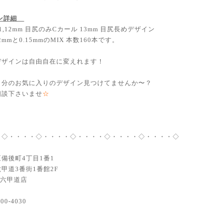
イン詳細
1,12mm 目尻のみCカール 13mm 目尻長めデザイン
2mmと0.15mmのMIX 本数160本です。
デザインは自由自在に変えれます！
自分のお気に入りのデザイン見つけてませんか〜？
相談下さいませ
☆
・◇・・・・◇・・・・◇・・・・◇・・・・◇・・・・◇
備後町4丁目1番1
甲道3番街1番館2F
JR六甲道店
200-4030