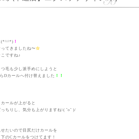
*^^*)
！
なってきましたね〜
☆
そこですね
♪
まつ毛も少し派手めにしようと
からDカールへ付け替えました
！！
、カールが上がると
っちりし、気分も上がりますね\( ˆoˆ )/
見せたいので目尻だけカールを
ク下のCカールをつけてます！