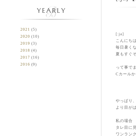
YEARLY
2021
(5)
[:ja]
2020
(10)
こんにちは(
2019
(3)
毎日暑く
2018
(4)
夏もすぐ
2017
(16)
2016
(9)
って事で
Cカール
やっぱり
より目がぱ
私の場合
タレ目に
ワンラン