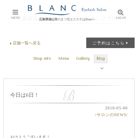
天満屋福山ポートプラザ店のスタッフブログ
MENU
SALON
広島県福山市
のまつ毛エクステはBlancへ
店舗一覧へ戻る
ご予約はこちら
Shop info
Menu
Gallery
Blog
今日は6日！
2018-05-06
/
サロンのNEWS
/
おはようございます！