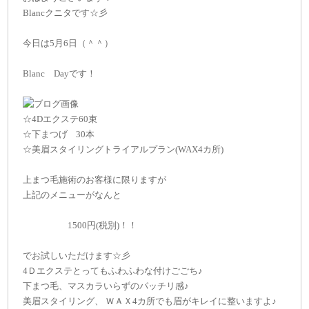
Blancクニタです☆彡
今日は5月6日（＾＾）
Blanc Dayです！
☆4Dエクステ60束
☆下まつげ 30本
☆美眉スタイリングトライアルプラン(WAX4カ所)
上まつ毛施術のお客様に限りますが
上記のメニューがなんと
1500円(税別)！！
でお試しいただけます☆彡
4Ｄエクステとってもふわふわな付けごごち♪
下まつ毛、マスカラいらずのパッチリ感♪
美眉スタイリング、 ＷＡＸ4カ所でも眉がキレイに整いますよ♪