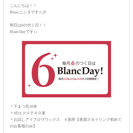
こんにちは！！
Blancニシダです☆彡
明日は6の付く日！！
BlancDayです♪♪
＊下まつ毛30本
＊4Dエクステ４０束
＊お試しアイブロウワックス ４箇所【美眉スタイリング初めて
のお客様のみ】