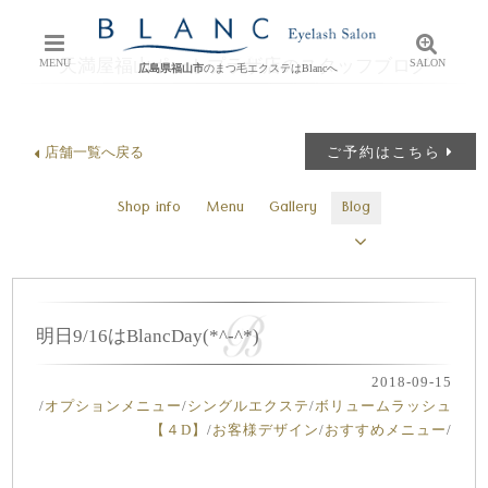
天満屋福山ポートプラザ店のスタッフブログ
MENU
SALON
広島県福山市
のまつ毛エクステはBlancへ
店舗一覧へ戻る
ご予約はこちら
Shop info
Menu
Gallery
Blog
明日9/16はBlancDay(*^-^*)
2018-09-15
/
オプションメニュー
/
シングルエクステ
/
ボリュームラッシュ
【４D】
/
お客様デザイン
/
おすすめメニュー
/