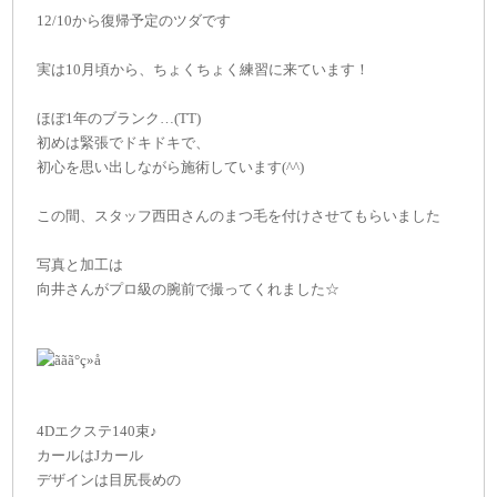
12/10から復帰予定のツダです
実は10月頃から、ちょくちょく練習に来ています！
ほぼ1年のブランク…(TT)
初めは緊張でドキドキで、
初心を思い出しながら施術しています(^^)
この間、スタッフ西田さんのまつ毛を付けさせてもらいました
写真と加工は
向井さんがプロ級の腕前で撮ってくれました☆
4Dエクステ140束♪
カールはJカール
デザインは目尻長めの