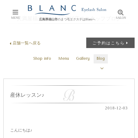
天満屋福山ポートプラザ店のスタッフブログ
MENU
SALON
広島県福山市
のまつ毛エクステはBlancへ
店舗一覧へ戻る
ご予約はこちら
Shop info
Menu
Gallery
Blog
産休レッスン♪
2018-12-03
こんにちは♪