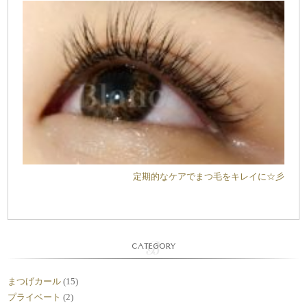
定期的なケアでまつ毛をキレイに☆彡
CATEGORY
まつげカール
(15)
プライベート
(2)