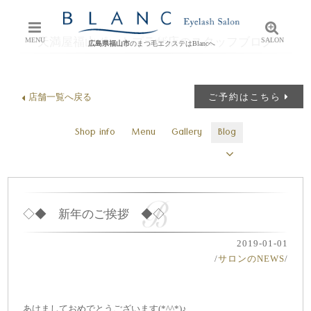
天満屋福山ポートプラザ店のスタッフブログ
MENU
SALON
広島県福山市
のまつ毛エクステはBlancへ
店舗一覧へ戻る
ご予約はこちら
Shop info
Menu
Gallery
Blog
◇◆ 新年のご挨拶 ◆◇
2019-01-01
/
サロンのNEWS
/
あけましておめでとうございます(*^^*)♪